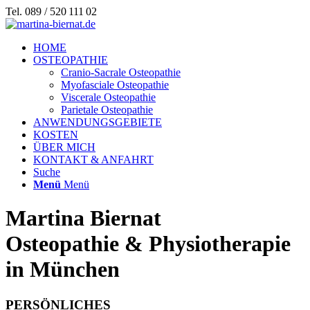
Tel. 089 / 520 111 02
HOME
OSTEOPATHIE
Cranio-Sacrale Osteopathie
Myofasciale Osteopathie
Viscerale Osteopathie
Parietale Osteopathie
ANWENDUNGSGEBIETE
KOSTEN
ÜBER MICH
KONTAKT & ANFAHRT
Suche
Menü
Menü
Martina Biernat
Osteopathie
&
Physiotherapie
in München
PERSÖNLICHES