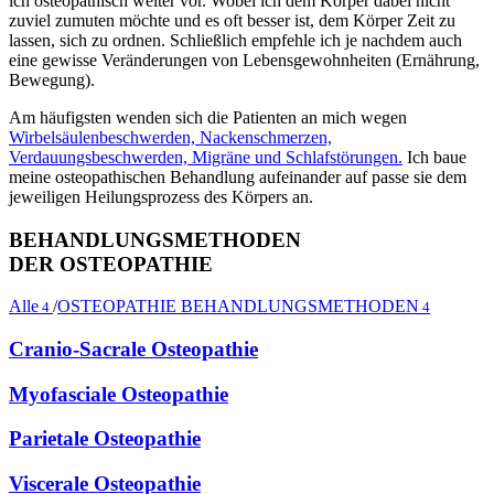
ich osteopathisch weiter vor. Wobei ich dem Körper dabei nicht
zuviel zumuten möchte und es oft besser ist, dem Körper Zeit zu
lassen, sich zu ordnen. Schließlich empfehle ich je nachdem auch
eine gewisse Veränderungen von Lebensgewohnheiten (Ernährung,
Bewegung).
Am häufigsten wenden sich die Patienten an mich wegen
Wirbelsäulenbeschwerden, Nackenschmerzen,
Verdauungsbeschwerden, Migräne und Schlafstörungen.
Ich baue
meine osteopathischen Behandlung aufeinander auf passe sie dem
jeweiligen Heilungsprozess des Körpers an.
BEHANDLUNGSMETHODEN
DER OSTEOPATHIE
Alle
/
OSTEOPATHIE BEHANDLUNGSMETHODEN
4
4
Cranio-Sacrale Osteopathie
Myofasciale Osteopathie
Parietale Osteopathie
Viscerale Osteopathie